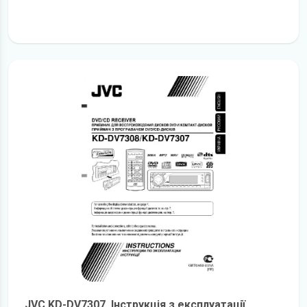
детальніше
JVC KD-DV7307. Інструкція з експлуатації