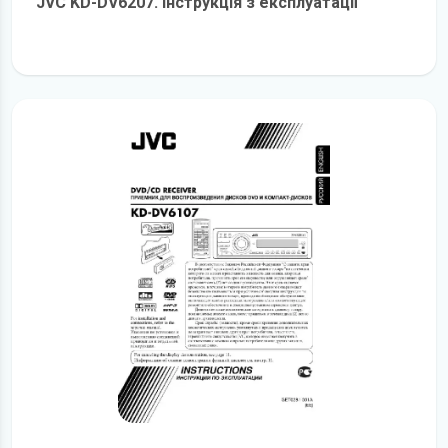
JVC KD-DV6207. Інструкція з експлуатації
детальніше