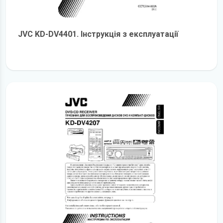
JVC KD-DV4401. Інструкція з експлуатації
детальніше