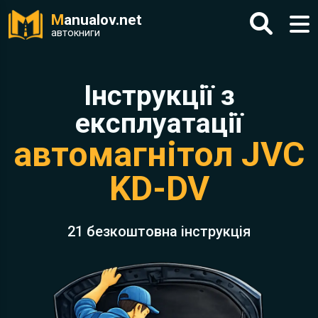
M
anualov.net
автокниги
Інструкції з
експлуатації
автомагнітол JVC
KD-DV
21 безкоштовна інструкція