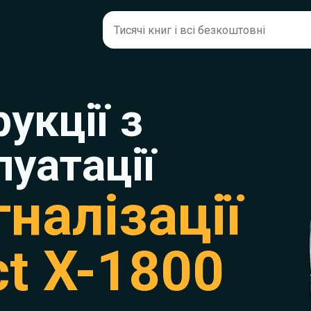
рукції з
луатації
налізації
t X-1800