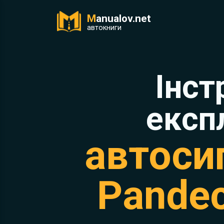
M
anualov.net
ук
автокниги
Інст
експ
автосиг
Pandec