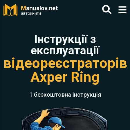
M
anualov.net
автокниги
Інструкції з
експлуатації
відеореєстраторів
Axper Ring
1 безкоштовна інструкція