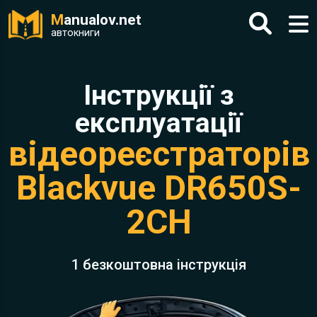
M
anualov.net
автокниги
Інструкції з
експлуатації
відеореєстраторів
Blackvue DR650S-
2CH
1 безкоштовна інструкція