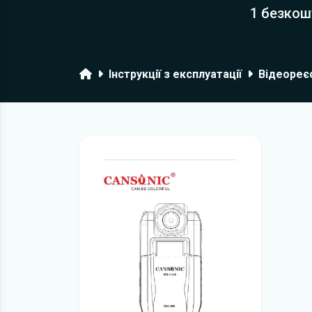
1 безкош
Головна
Інструкції з експлуатації
Відеореє