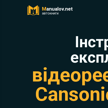
M
anualov.net
ук
автокниги
Інст
експ
відеоре
Cansoni