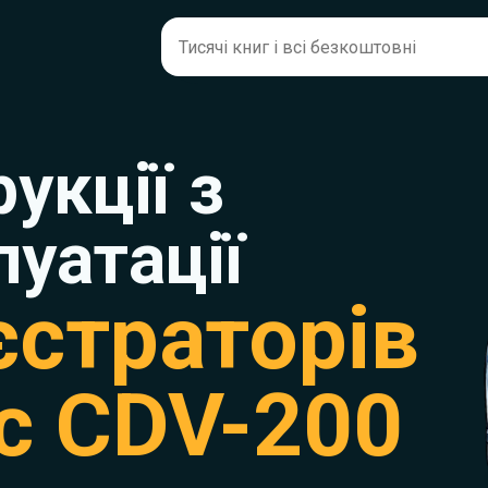
рукції з
луатації
єстраторів
c CDV-200