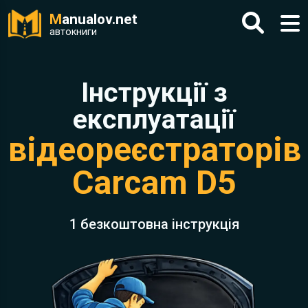
M
anualov.net
автокниги
Інструкції з
експлуатації
відеореєстраторів
Carcam D5
1 безкоштовна інструкція