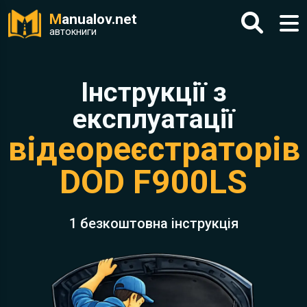
M
anualov.net
автокниги
Інструкції з
експлуатації
відеореєстраторів
DOD F900LS
1 безкоштовна інструкція