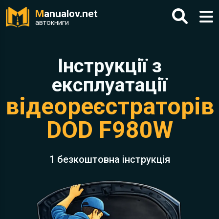
M
anualov.net
автокниги
Інструкції з
експлуатації
відеореєстраторів
DOD F980W
1 безкоштовна інструкція