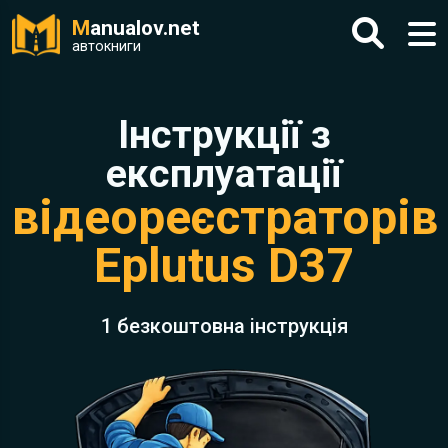
M
anualov.net
автокниги
Інструкції з
експлуатації
відеореєстраторів
Eplutus D37
1 безкоштовна інструкція