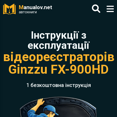
M
anualov.net
автокниги
Інструкції з
експлуатації
відеореєстраторів
Ginzzu FX-900HD
1 безкоштовна інструкція