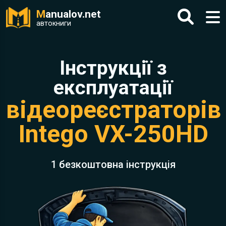
M
anualov.net
автокниги
Інструкції з
експлуатації
відеореєстраторів
Intego VX-250HD
1 безкоштовна інструкція