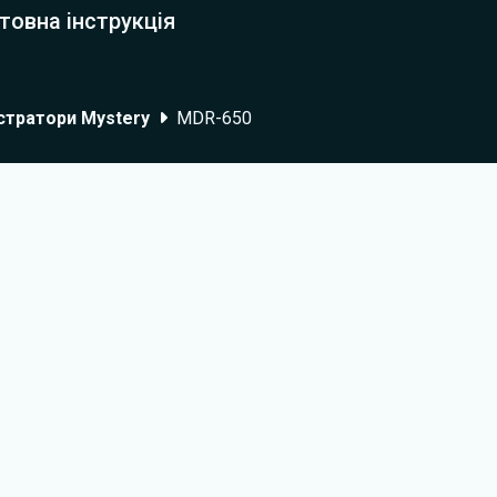
товна інструкція
стратори Mystery
MDR-650