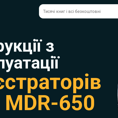
рукції з
луатації
єстраторів
y MDR-650