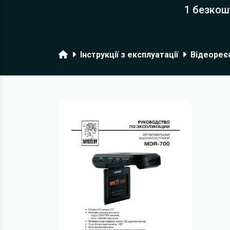
1 безкош
Головна
Інструкції з експлуатації
Відеореє