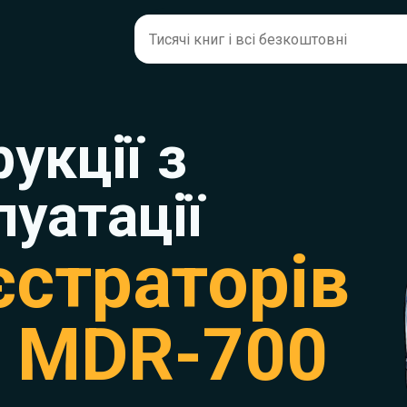
рукції з
луатації
єстраторів
y MDR-700