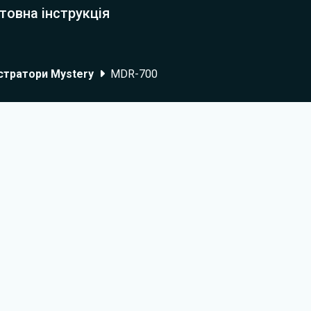
товна інструкція
стратори Mystery
MDR-700