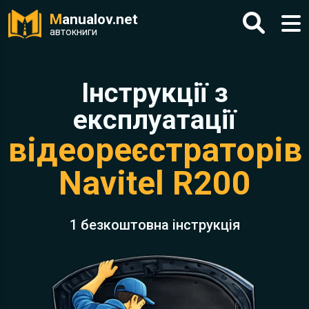
M
anualov.net
автокниги
Інструкції з
експлуатації
відеореєстраторів
Navitel R200
1 безкоштовна інструкція