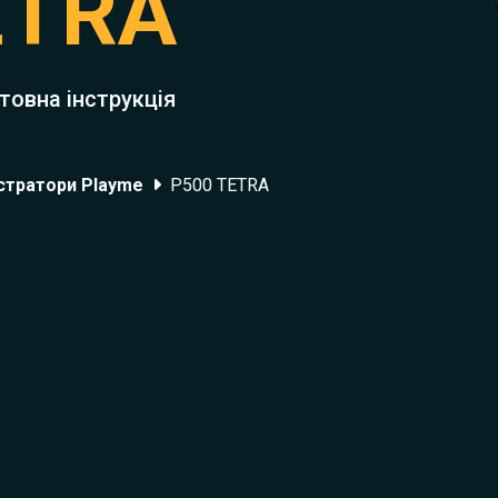
ETRA
товна інструкція
стратори Playme
P500 TETRA