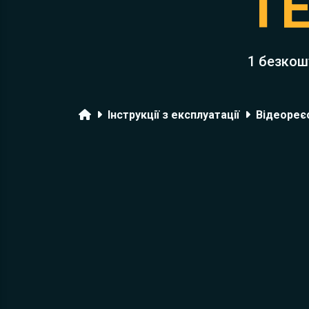
T
1 безкош
Головна
Інструкції з експлуатації
Відеореє