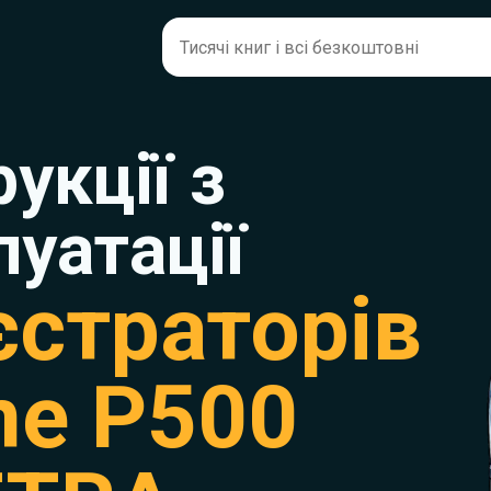
рукції з
луатації
єстраторів
me P500