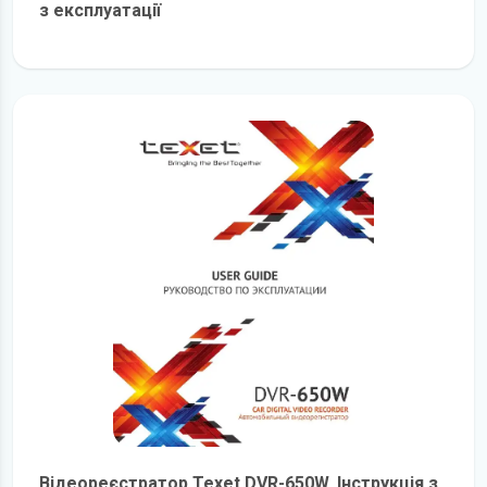
з експлуатації
детальніше
Відеореєстратор Texet DVR-650W. Інструкція з