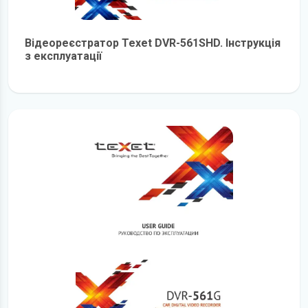
Відеореєстратор Texet DVR-561SHD. Інструкція
з експлуатації
детальніше