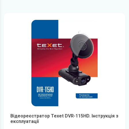
Відеореєстратор Texet DVR-115HD. Інструкція з
експлуатації