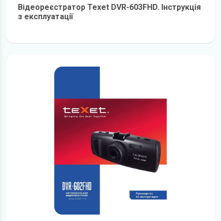
Відеореєстратор Texet DVR-603FHD. Інструкція
з експлуатації
детальніше