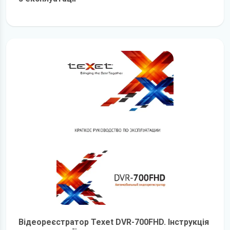
детальніше
Відеореєстратор Texet DVR-700FHD. Інструкція