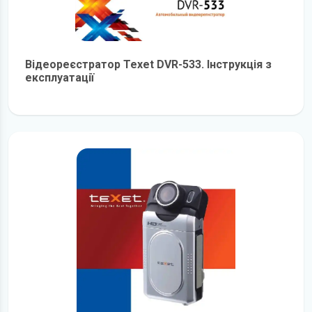
Відеореєстратор Texet DVR-533. Інструкція з
експлуатації
детальніше