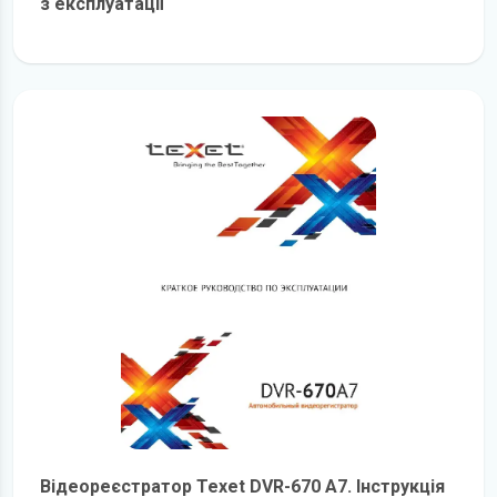
з експлуатації
детальніше
Відеореєстратор Texet DVR-670 A7. Інструкція