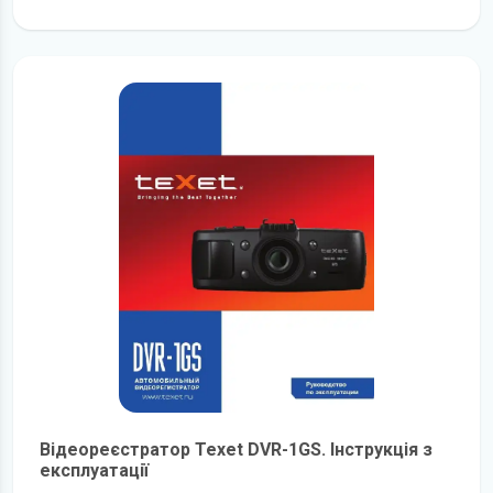
детальніше
Відеореєстратор Texet DVR-1GS. Інструкція з
експлуатації