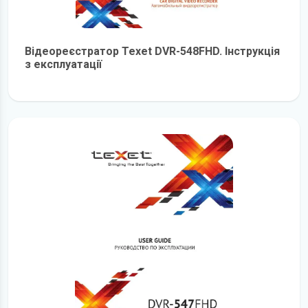
Відеореєстратор Texet DVR-548FHD. Інструкція
з експлуатації
детальніше