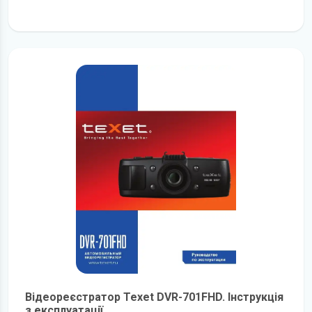
детальніше
Відеореєстратор Texet DVR-701FHD. Інструкція
з експлуатації