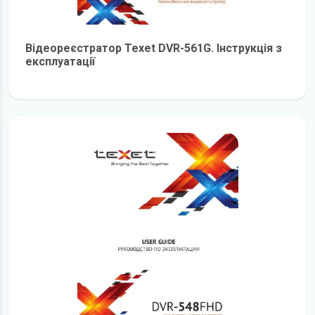
Відеореєстратор Texet DVR-561G. Інструкція з
експлуатації
детальніше