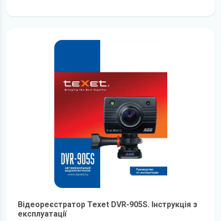
детальніше
Відеореєстратор Texet DVR-905S. Інструкція з
експлуатації