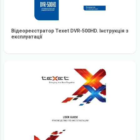
Відеореєстратор Texet DVR-500HD. Інструкція з
експлуатації
детальніше