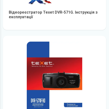
Відеореєстратор Texet DVR-571G. Інструкція з
експлуатації
детальніше