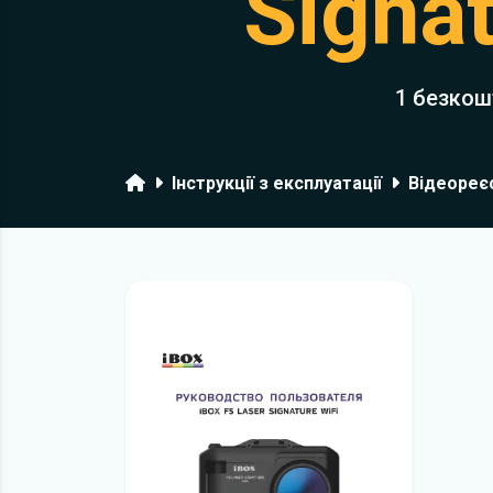
Signat
1 безкош
Головна
Інструкції з експлуатації
Відеореє