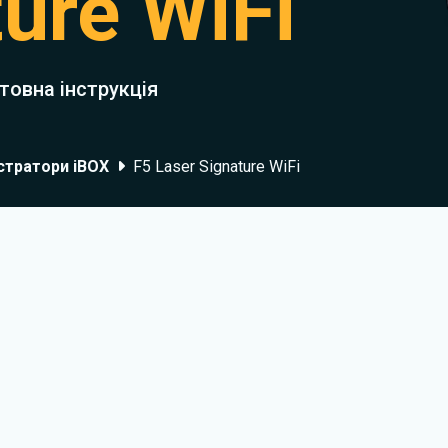
ure WiFi
товна інструкція
стратори iBOX
F5 Laser Signature WiFi