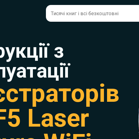
рукції з
луатації
єстраторів
F5 Laser