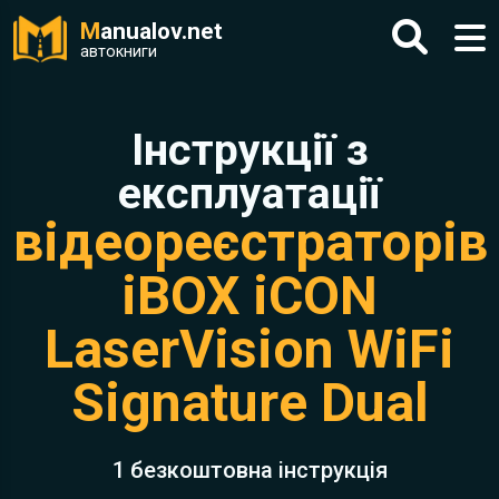
M
anualov.net
автокниги
Інструкції з
експлуатації
відеореєстраторів
iBOX iCON
LaserVision WiFi
Signature Dual
1 безкоштовна інструкція