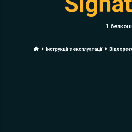
Signat
1 безкош
Головна
Інструкції з експлуатації
Відеореє