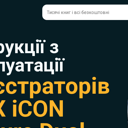
рукції з
луатації
єстраторів
X iCON