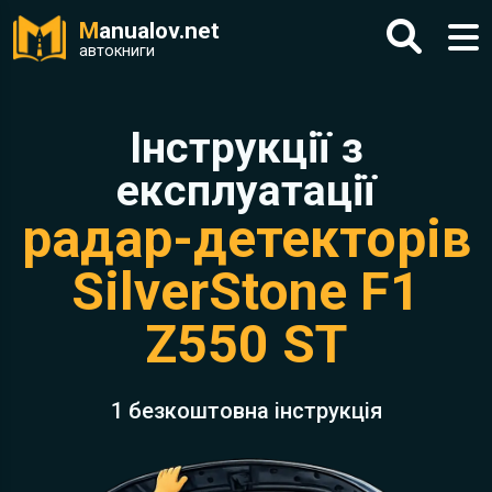
M
anualov.net
автокниги
Інструкції з
експлуатації
радар-детекторів
SilverStone F1
Z550 ST
1 безкоштовна інструкція