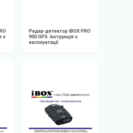
PRO
Радар-детектор iBOX PRO
я з
900 GPS. Інструкція з
експлуатації
е
детальніше