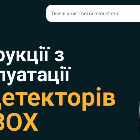
рукції з
луатації
етекторів
BOX