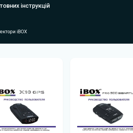
товних інструкцій
ектори iBOX