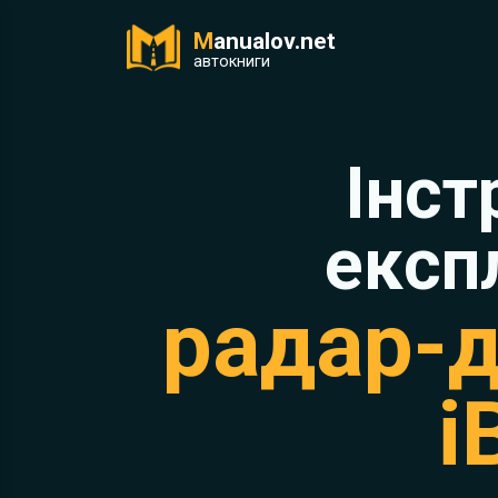
M
anualov.net
ук
автокниги
Інст
експ
радар-д
i