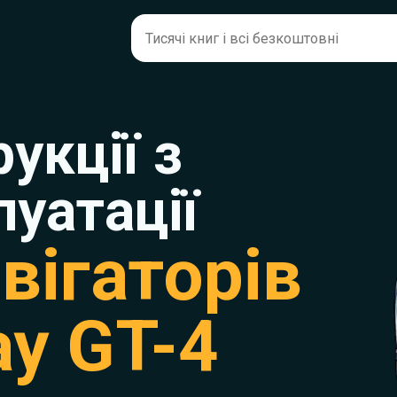
рукції з
луатації
вігаторів
ay GT-4