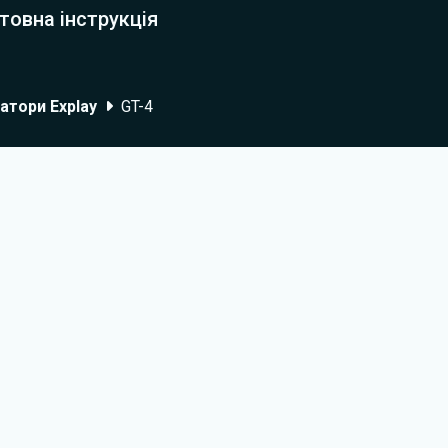
товна інструкція
атори Explay
GT-4