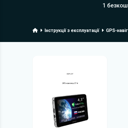
1 безкош
Головна
Інструкції з експлуатації
GPS-навіг