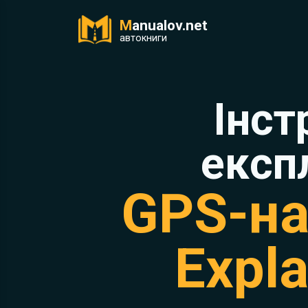
M
anualov.net
ук
автокниги
Інст
експ
GPS-на
Expl