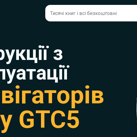
рукції з
луатації
вігаторів
ay GTC5