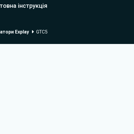
товна інструкція
атори Explay
GTC5