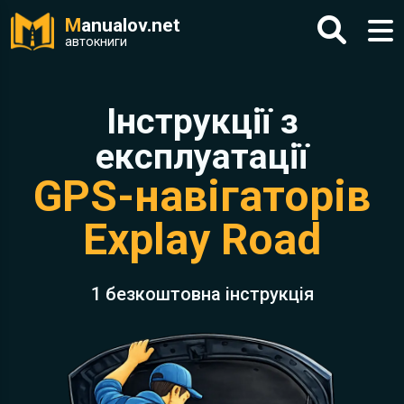
M
anualov.net
автокниги
Інструкції з
експлуатації
GPS-навігаторів
Explay Road
1 безкоштовна інструкція