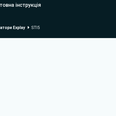
товна інструкція
атори Explay
STI5