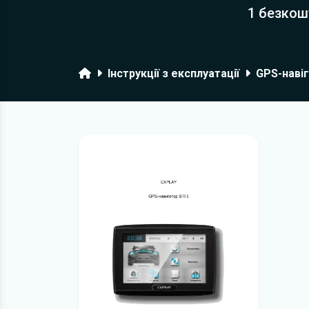
1 безкош
Головна
Інструкції з експлуатації
GPS-навіг