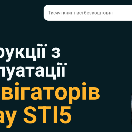
рукції з
луатації
вігаторів
ay STI5