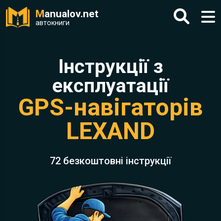
M
anualov.net
автокниги
Інструкції з
експлуатації
GPS-навігаторів
LEXAND
72 безкоштовні інструкції