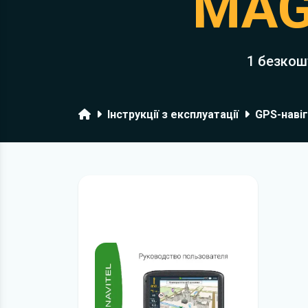
MAG
1 безкош
Головна
Інструкції з експлуатації
GPS-наві