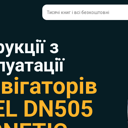
рукції з
луатації
вігаторів
EL DN505