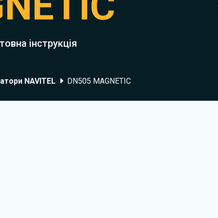
NETIC
товна інструкція
гатори NAVITEL
DN505 MAGNETIC