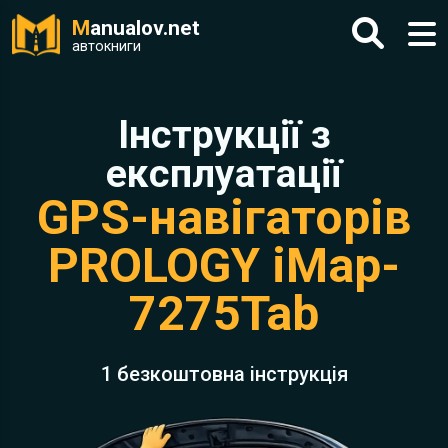
M
anualov.net
автокниги
Інструкції з
експлуатації
GPS-навігаторів
PROLOGY iMap-
7275Tab
1 безкоштовна інструкція