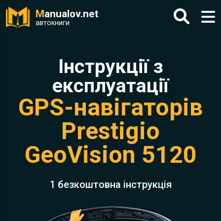
M
anualov.net
автокниги
Інструкції з
експлуатації
GPS-навігаторів
Prestigio
GeoVision 5120
1 безкоштовна інструкція