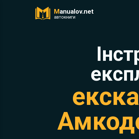
M
anualov.net
ук
автокниги
Інст
експ
екска
Амкод