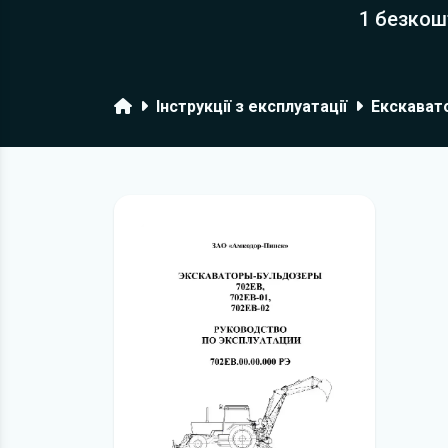
1 безкош
Головна
Інструкції з експлуатації
Екскават