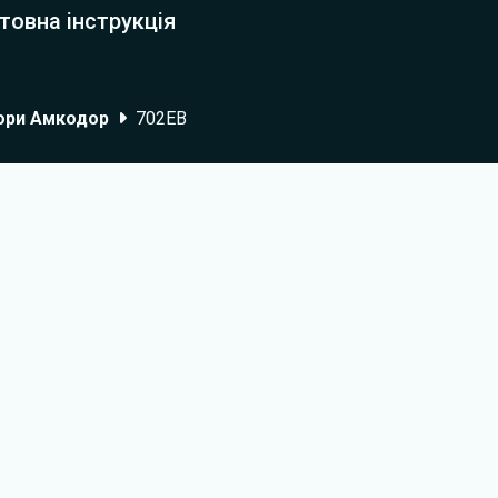
товна інструкція
ори Амкодор
702ЕВ