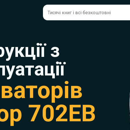
рукції з
луатації
ваторів
ор 702ЕВ