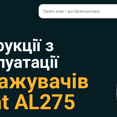
рукції з
луатації
ажувачів
t AL275