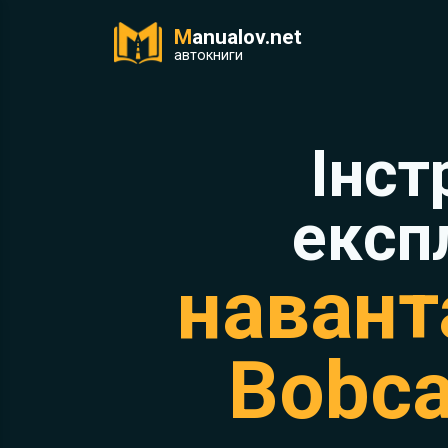
M
anualov.net
ук
автокниги
Інст
експ
навант
Bobca