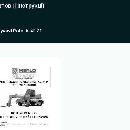
товні інструкції
увачі Roto
45.21