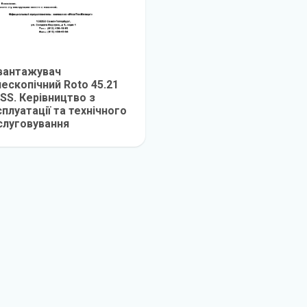
вантажувач
ескопічний Roto 45.21
SS. Керівництво з
плуатації та технічного
слуговування
детальніше
© 2012-2026
M
anualov.net