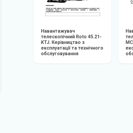
Навантажувач
На
телескопічний Roto 45.21-
тел
KTJ. Керівництво з
MC
експлуатації та технічного
екс
обслуговування
об
детальніше