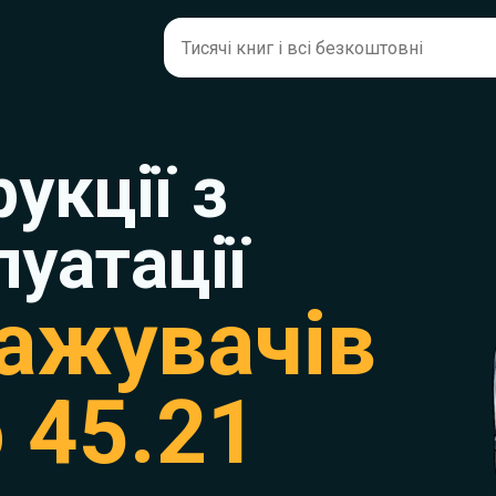
рукції з
луатації
ажувачів
 45.21