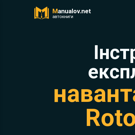
M
anualov.net
ук
автокниги
Інст
експ
навант
Roto