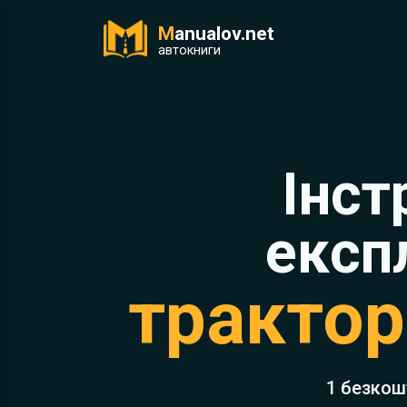
M
anualov.net
ук
автокниги
Інст
експ
трактор
1 безкош