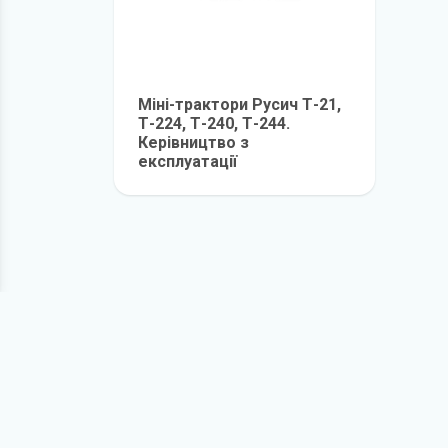
Міні-трактори Русич Т-21,
Т-224, Т-240, Т-244.
Керівництво з
експлуатації
детальніше