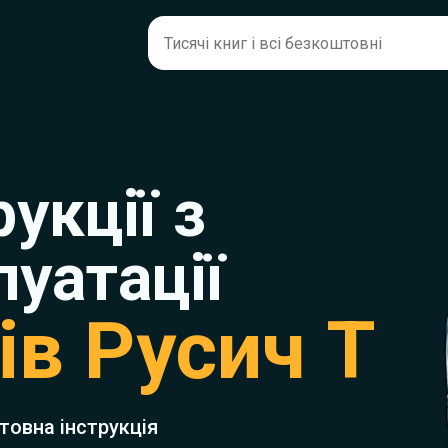
рукції з
луатації
ів Русич Т
товна інструкція