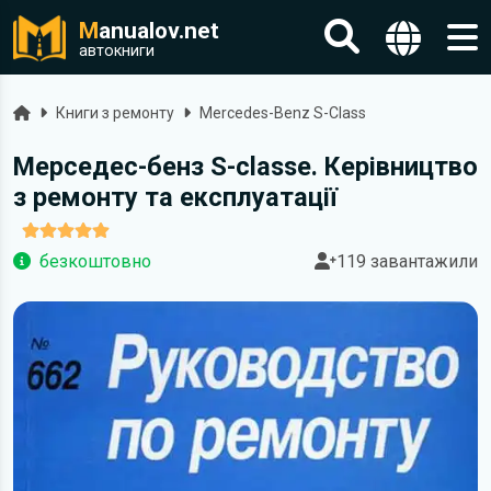
M
anualov.net
автокниги
Головна
Книги з ремонту
Mercedes-Benz S-Class
Мерседес-бенз S-classe. Керівництво
з ремонту та експлуатації
безкоштовно
119 завантажили