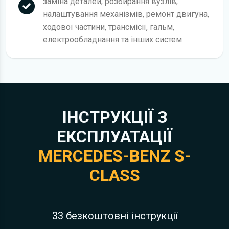
заміна деталей, розбирання вузлів,
налаштування механізмів, ремонт двигуна,
ходової частини, трансмісії, гальм,
електрообладнання та інших систем
ІНСТРУКЦІЇ З
ЕКСПЛУАТАЦІЇ
MERCEDES-BENZ S-
CLASS
33 безкоштовні інструкції