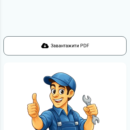
Докладніше про те,
як завантажити
книгу з ремонту Audi
A4 безкоштовно.
Завантажити PDF