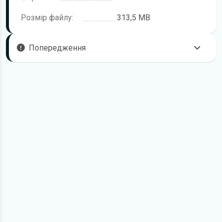
Розмір файлу:
313,5 MB
Попередження
Пам'ятайте, що в комплектацію вашого автомобіля
можуть входити не всі описані в посібнику функції. В книзі
з ремонту можливі розбіжності з описом Вашого
автомобіля, а також Ви можете зустріти опис таких
варіантів виконання та обладнання, які відсутні на
Вашому автомобілі.
Для завантаження файлу необхідно перейти за
посиланням
Завантажити
, підтвердити ознайомлення
з умовами використання та завантажити файл на ваш
пристрій. Ми не обмежуємо швидкість завантаження.
Якщо у вас виникнуть труднощі, скористайтесь формою
зв'язку
. Ми намагатимемося вирішити проблему і
відповісти вам якнайшвидше.