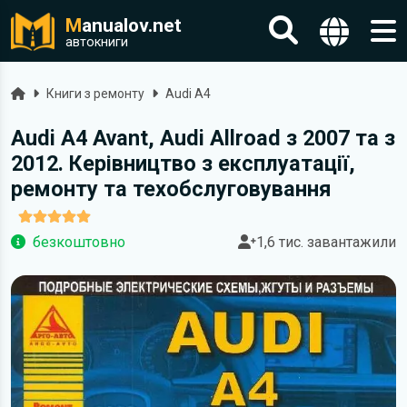
M
anualov.net
автокниги
Головна
Книги з ремонту
Audi A4
Audi A4 Avant, Audi Allroad з 2007 та з
2012. Керівництво з експлуатації,
ремонту та техобслуговування
безкоштовно
1,6 тис. завантажили