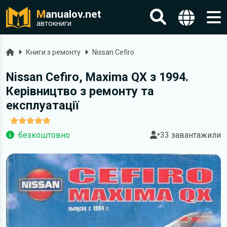
M
anualov.net
автокниги
Головна
Книги з ремонту
Nissan Cefiro
Nissan Cefiro, Maxima QX з 1994.
Керівництво з ремонту та
експлуатації
безкоштовно
33 завантажили