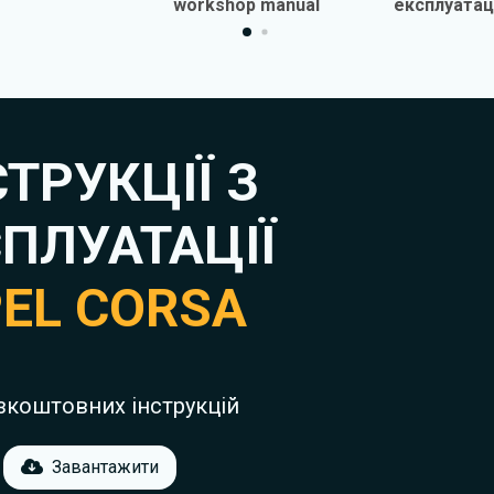
workshop manual
експлуатаці
обслуго
ре
СТРУКЦІЇ З
ПЛУАТАЦІЇ
EL CORSA
зкоштовних інструкцій
Завантажити