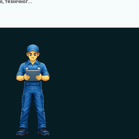
ї, технічного
вування та
монту