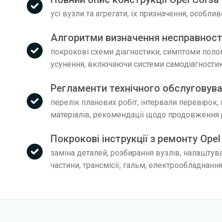
усі вузли та агрегати, їх призначення, особли
Алгоритми визначення несправност
покрокові схеми діагностики, симптоми поло
усунення, включаючи системи самодіагности
Регламенти технічного обслуговува
перелік планових робіт, інтервали перевірок,
матеріалів, рекомендації щодо продовження 
Покрокові інструкції з ремонту Opel
заміна деталей, розбирання вузлів, налаштув
частини, трансмісії, гальм, електрообладнанн