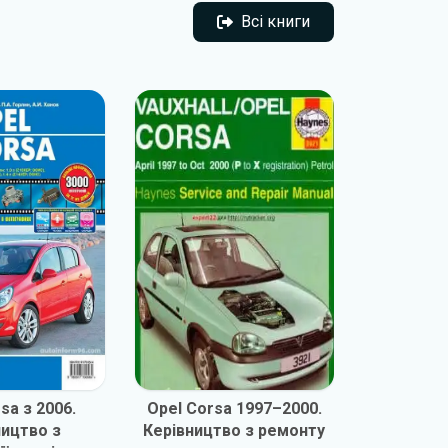
Всі книги
Всі книги
sa з 2006.
Opel Corsa 1997–2000.
Opel Cor
ництво з
Керівництво з ремонту
M