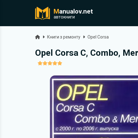
M
anualov.net
ук
автокниги
Головна
Книги з ремонту
Opel Corsa
Opel Corsa C, Combo, Me