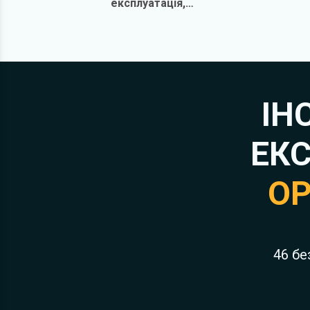
експлуатація,
обслуговування, ремонт
ІН
ЕКС
OP
46 бе