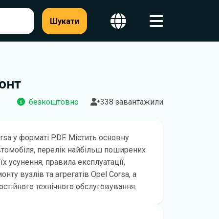
Шукати
монт
безкоштовно
338 завантажили
rsa у форматі PDF. Містить основну
втомобіля, перелік найбільш поширених
їх усунення, правила експлуатації,
нту вузлів та агрегатів Opel Corsa, а
остійного технічного обслуговування.