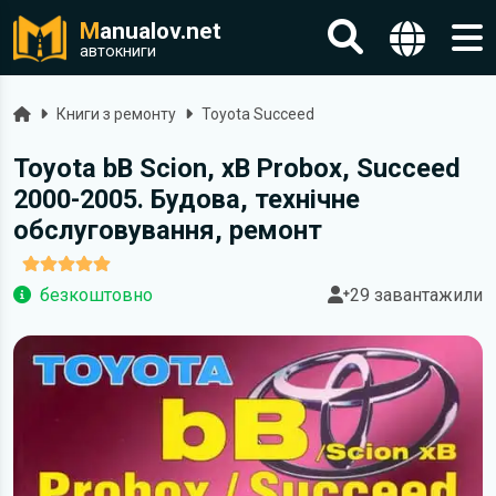
M
anualov.net
автокниги
Головна
Книги з ремонту
Toyota Succeed
Toyota bВ Scion, xB Probox, Succeed
2000-2005. Будова, технічне
обслуговування, ремонт
безкоштовно
29 завантажили