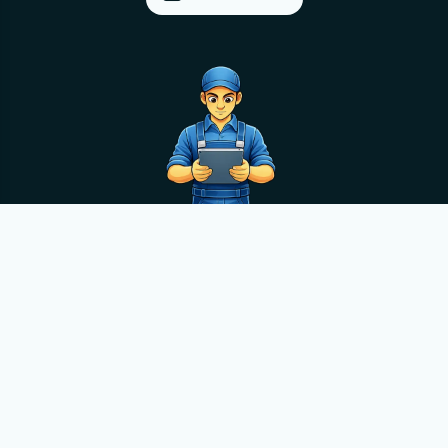
© 2012-2026
M
anualov.net