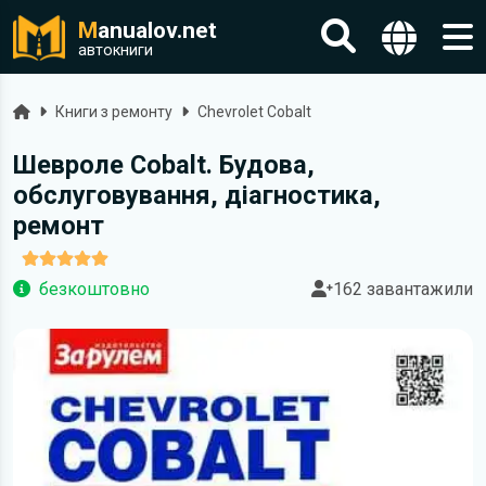
M
anualov.net
автокниги
Головна
Книги з ремонту
Chevrolet Cobalt
Шевроле Cobalt. Будова,
обслуговування, діагностика,
ремонт
безкоштовно
162 завантажили