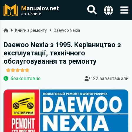
M
anualov.net
автокниги
Головна
Книги з ремонту
Daewoo Nexia
Daewoo Nexia з 1995. Керівництво з
експлуатації, технічного
обслуговування та ремонту
безкоштовно
122 завантажили