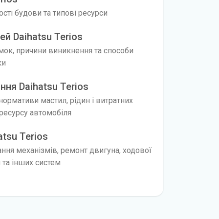
вості будови та типові ресурси
й Daihatsu Terios
мок, причини виникнення та способи
ки
ня Daihatsu Terios
 нормативи мастил, рідин і витратних
ресурсу автомобіля
atsu Terios
ання механізмів, ремонт двигуна, ходової
я та інших систем