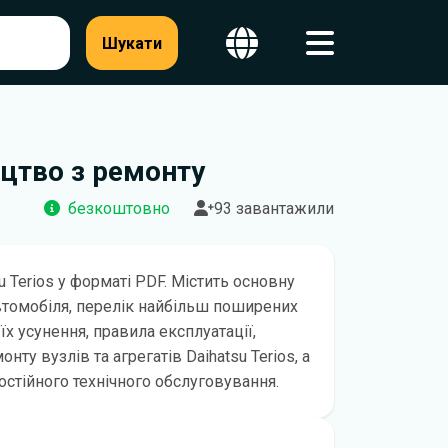
Шукати
ицтво з ремонту
безкоштовно
93 завантажили
u Terios у форматі PDF. Містить основну
втомобіля, перелік найбільш поширених
їх усунення, правила експлуатації,
ту вузлів та агрегатів Daihatsu Terios, а
остійного технічного обслуговування.