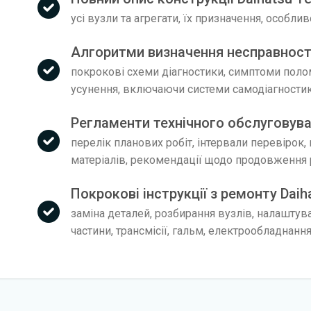
усі вузли та агрегати, їх призначення, особли
Алгоритми визначення несправносте
покрокові схеми діагностики, симптоми поло
усунення, включаючи системи самодіагности
Регламенти технічного обслуговуван
перелік планових робіт, інтервали перевірок,
матеріалів, рекомендації щодо продовження 
Покрокові інструкції з ремонту Daih
заміна деталей, розбирання вузлів, налаштув
частини, трансмісії, гальм, електрообладнанн