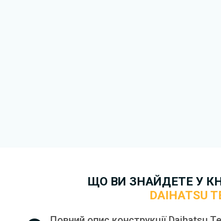
якнайшвидше.
Докладніше про те,
як зава
безкоштовно.
ЩО ВИ ЗНАЙДЕТЕ У К
DAIHATSU T
Повний опис конструкції Daihatsu Te