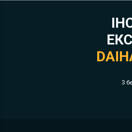
ІН
ЕКС
DAIH
3 б