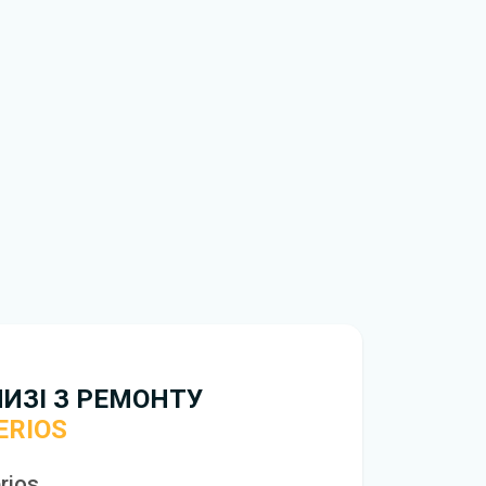
нтажити
книгу з ремонту Daihatsu Terios
НИЗІ З РЕМОНТУ
ERIOS
rios