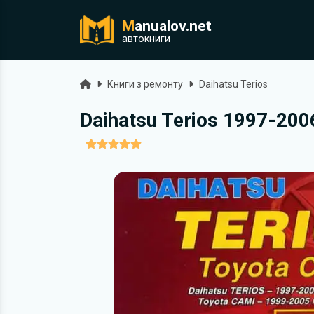
M
anualov.net
ук
автокниги
Головна
Книги з ремонту
Daihatsu Terios
Daihatsu Terios 1997-200