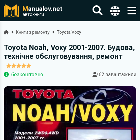
M
anualov.net
автокниги
Головна
Книги з ремонту
Toyota Voxy
Toyota Noah, Voxy 2001-2007. Будова,
технічне обслуговування, ремонт
безкоштовно
62 завантажили