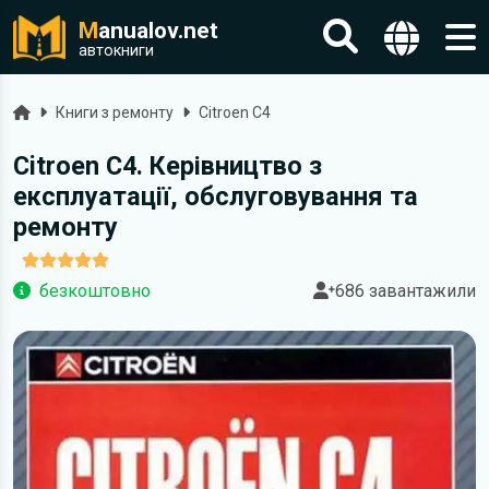
M
anualov.net
автокниги
Головна
Книги з ремонту
Citroen C4
Citroen C4. Керівництво з
експлуатації, обслуговування та
ремонту
безкоштовно
686 завантажили