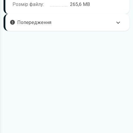
Розмір файлу:
265,6 MB
Попередження
Пам'ятайте, що в комплектацію вашого автомобіля
можуть входити не всі описані в посібнику функції. В книзі
з ремонту можливі розбіжності з описом Вашого
автомобіля, а також Ви можете зустріти опис таких
варіантів виконання та обладнання, які відсутні на
Вашому автомобілі.
Для завантаження файлу необхідно перейти за
посиланням
Завантажити
, підтвердити ознайомлення
з умовами використання та завантажити файл на ваш
пристрій. Ми не обмежуємо швидкість завантаження.
Якщо у вас виникнуть труднощі, скористайтесь формою
зв'язку
. Ми намагатимемося вирішити проблему і
відповісти вам якнайшвидше.
Докладніше про те,
як завантажити
книгу з ремонту