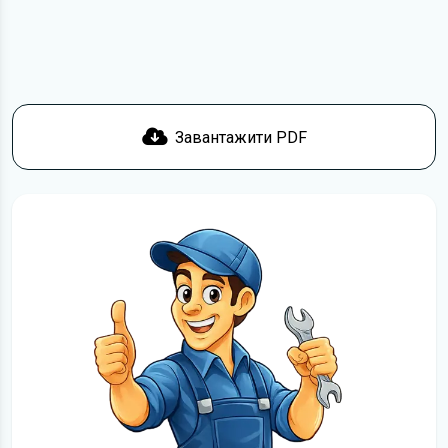
Suzuki Swift безкоштовно.
Завантажити PDF