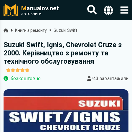
M
anualov.net
автокниги
Головна
Книги з ремонту
Suzuki Swift
Suzuki Swift, Ignis, Chevrolet Cruze з
2000. Керівництво з ремонту та
технічного обслуговування
безкоштовно
43 завантажили