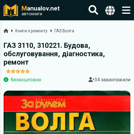
M
anualov.net
автокниги
Головна
Книги з ремонту
ГАЗ Волга
ГАЗ 3110, 310221. Будова,
обслуговування, діагностика,
ремонт
безкоштовно
34 завантажили