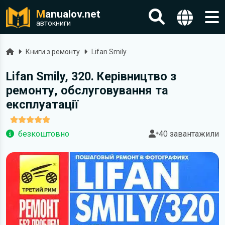
M
anualov.net
автокниги
Головна
Книги з ремонту
Lifan Smily
Lifan Smily, 320. Керівництво з
ремонту, обслуговування та
експлуатації
безкоштовно
40 завантажили