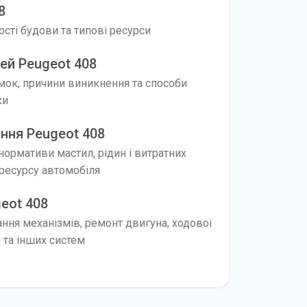
8
вості будови та типові ресурси
ей Peugeot 408
мок, причини виникнення та способи
ки
ння Peugeot 408
 нормативи мастил, рідин і витратних
ресурсу автомобіля
geot 408
ання механізмів, ремонт двигуна, ходової
я та інших систем