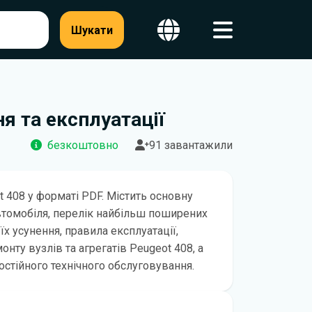
Шукати
я та експлуатації
безкоштовно
91 завантажили
t 408 у форматі PDF. Містить основну
втомобіля, перелік найбільш поширених
їх усунення, правила експлуатації,
нту вузлів та агрегатів Peugeot 408, а
остійного технічного обслуговування.