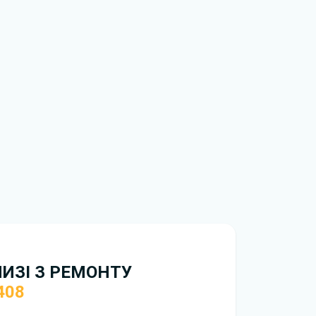
нтажити
книгу з ремонту Peugeot 408
НИЗІ З РЕМОНТУ
408