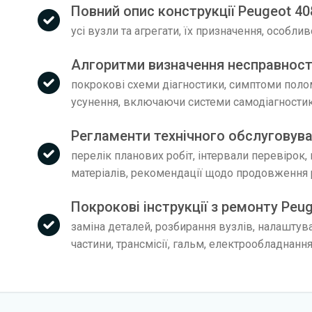
Повний опис конструкції Peugeot 40
усі вузли та агрегати, їх призначення, особли
Алгоритми визначення несправност
покрокові схеми діагностики, симптоми поло
усунення, включаючи системи самодіагности
Регламенти технічного обслуговува
перелік планових робіт, інтервали перевірок,
матеріалів, рекомендації щодо продовження 
Покрокові інструкції з ремонту Peu
заміна деталей, розбирання вузлів, налаштув
частини, трансмісії, гальм, електрообладнанн