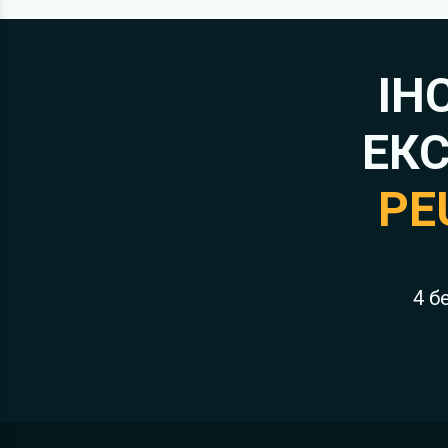
ІН
ЕКС
PE
4 б