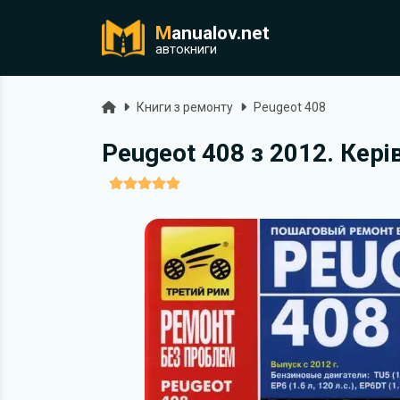
M
anualov.net
ук
автокниги
Головна
Книги з ремонту
Peugeot 408
Peugeot 408 з 2012. Кер