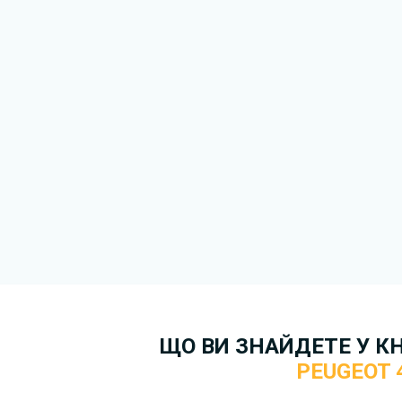
якнайшвидше.
Докладніше про те,
як зава
безкоштовно.
ЩО ВИ ЗНАЙДЕТЕ У К
PEUGEOT 