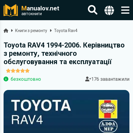
M
anualov.net
автокниги
Головна
Книги з ремонту
Toyota Rav4
Toyota RAV4 1994-2006. Керівництво
з ремонту, технічного
обслуговування та експлуатації
безкоштовно
176 завантажили