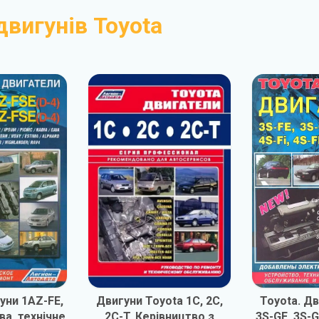
двигунів Toyota
уни 1AZ-FE,
Двигуни Toyota 1C, 2C,
Toyota. Дв
ва, технічне
2C-T. Керівництво з
3S-GE, 3S-G