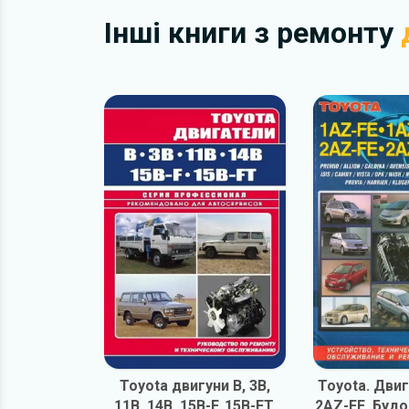
Інші книги з ремонту
Toyota двигуни B, 3B,
Toyota. Двиг
11B, 14B, 15B-F, 15B-FT.
2AZ-FE. Будо