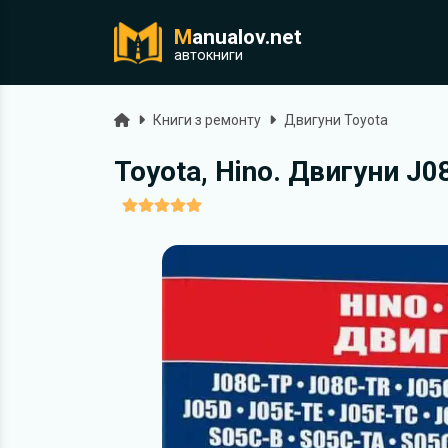
M
anualov.net
ук
автокниги
Головна
Книги з ремонту
Двигуни Toyota
Toyota, Hino. Двигуни J0