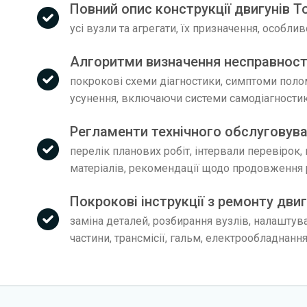
Повний опис конструкції двигунів T
усі вузли та агрегати, їх призначення, особли
Алгоритми визначення несправносте
покрокові схеми діагностики, симптоми поло
усунення, включаючи системи самодіагности
Регламенти технічного обслуговува
перелік планових робіт, інтервали перевірок,
матеріалів, рекомендації щодо продовження 
Покрокові інструкції з ремонту двиг
заміна деталей, розбирання вузлів, налаштув
частини, трансмісії, гальм, електрообладнанн