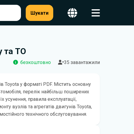
Шукати
у та ТО
безкоштовно
35 завантажили
в Toyota у форматі PDF. Містить основну
втомобіля, перелік найбільш поширених
їх усунення, правила експлуатації,
нту вузлів та агрегатів двигунів Toyota,
амостійного технічного обслуговування.