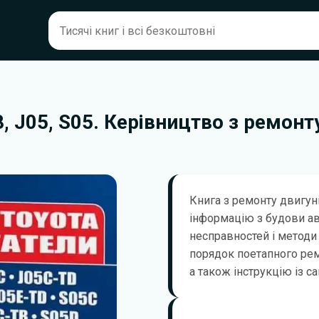
8, J05, S05. Керівництво з ремонт
Книга з ремонту двигуні
інформацію з будови а
несправностей і методи 
порядок поетапного ремо
а також інструкцію із с