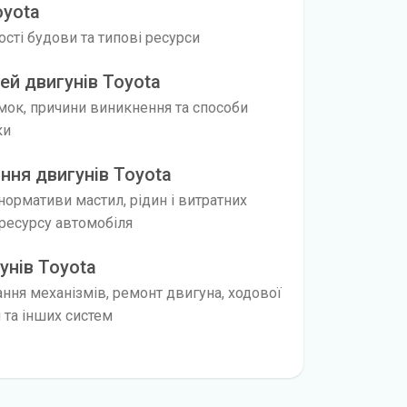
oyota
вості будови та типові ресурси
й двигунів Toyota
мок, причини виникнення та способи
ки
ння двигунів Toyota
 нормативи мастил, рідин і витратних
ресурсу автомобіля
унів Toyota
ання механізмів, ремонт двигуна, ходової
я та інших систем