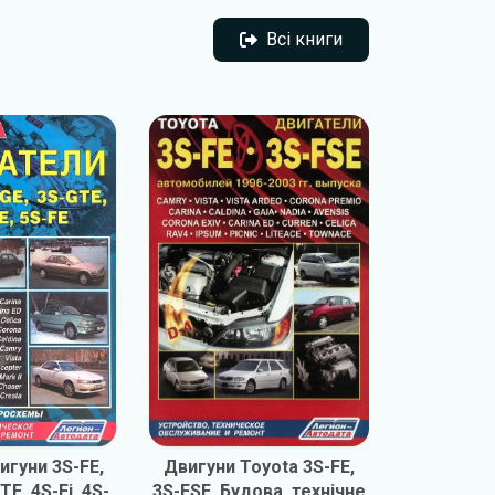
Всі книги
Всі книги
игуни 3S-FE,
Двигуни Toyota 3S-FE,
Двигуни To
TE, 4S-Fi, 4S-
3S-FSE. Будова, технічне
FE. Будо