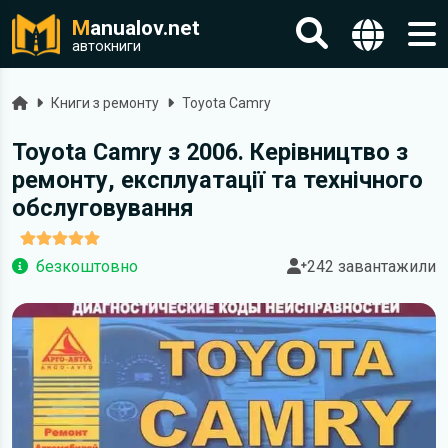
M
anualov.net
автокниги
Головна
Книги з ремонту
Toyota Camry
Toyota Camry з 2006. Керівництво з
ремонту, експлуатації та технічного
обслуговування
безкоштовно
242 завантажили